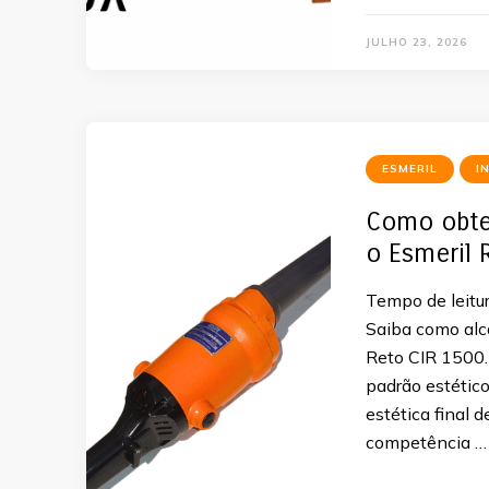
JULHO 23, 2026
ESMERIL
I
Como obte
o Esmeril 
Tempo de leitur
Saiba como alc
Reto CIR 1500. 
padrão estético
estética final 
competência …