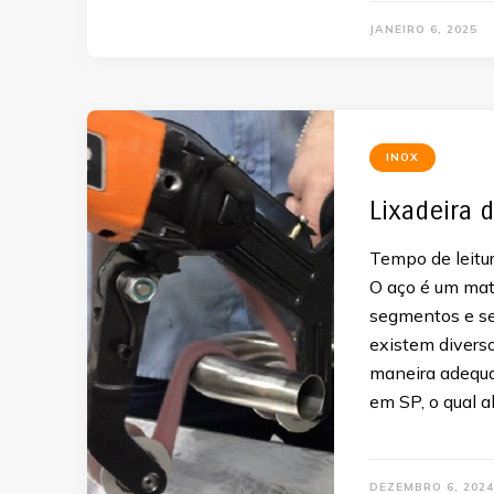
JANEIRO 6, 2025
INOX
Lixadeira 
Tempo de leitur
O aço é um mat
segmentos e set
existem divers
maneira adequa
em SP, o qual 
DEZEMBRO 6, 2024