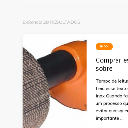
Exibindo: 28 RESULTADOS
INOX
Comprar es
sobre
Tempo de leitur
Leia esse text
inox Quando fa
um processo qu
evitar quaisque
importante …