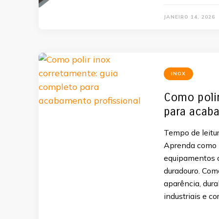
JANEIRO 14, 2026
INOX
Como polir
para acaba
Tempo de leitur
Aprenda como p
equipamentos c
duradouro. Como
aparência, dur
industriais e c