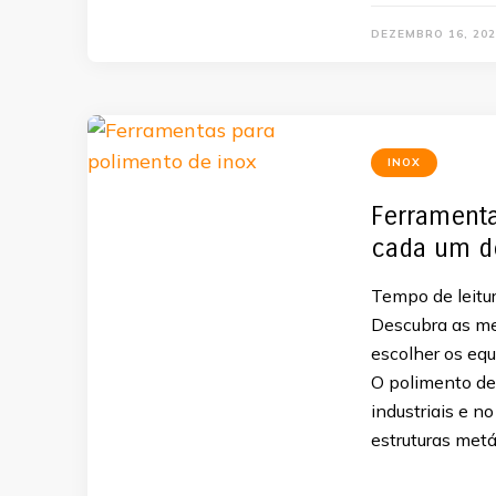
DEZEMBRO 16, 202
INOX
Ferramenta
cada um d
Tempo de leitur
Descubra as me
escolher os eq
O polimento de
industriais e n
estruturas metá