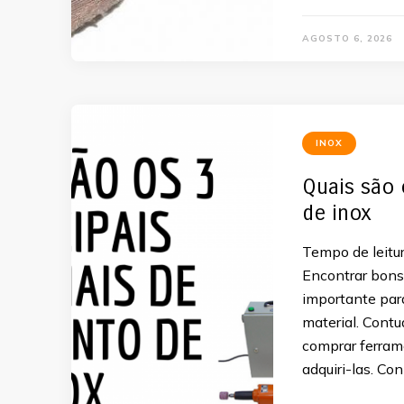
AGOSTO 6, 2026
INOX
Quais são 
de inox
Tempo de leitur
Encontrar bons
importante par
material. Cont
comprar ferrame
adquiri-las. Co