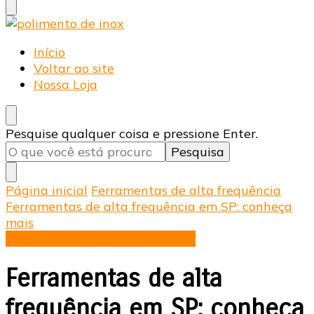
Cir Fujimoto
Blog
Início
Voltar ao site
Nossa Loja
Procurando
Pesquise qualquer coisa e pressione Enter.
algo?
Página inicial
Ferramentas de alta frequência
Ferramentas de alta frequência em SP: conheça
mais
Ferramentas de alta frequência
Ferramentas de alta
frequência em SP: conheça