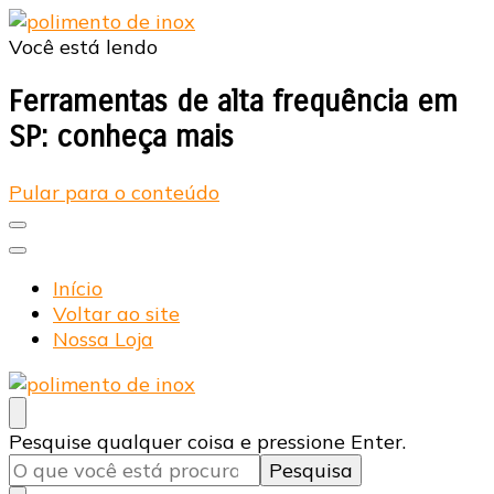
Você está lendo
Cir Fujimoto
Blog
Ferramentas de alta frequência em
SP: conheça mais
Pular para o conteúdo
Início
Voltar ao site
Nossa Loja
Cir Fujimoto
Blog
Procurando
Pesquise qualquer coisa e pressione Enter.
algo?