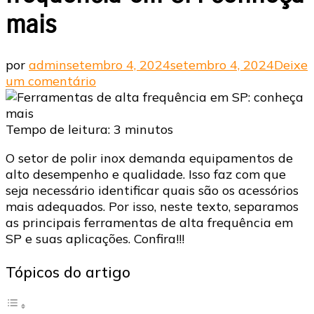
mais
por
admin
setembro 4, 2024
setembro 4, 2024
Deixe
em
um comentário
Ferramentas
de
alta
Tempo de leitura:
3
minutos
frequência
O setor de polir inox demanda equipamentos de
em
alto desempenho e qualidade. Isso faz com que
SP:
seja necessário identificar quais são os acessórios
conheça
mais adequados. Por isso, neste texto, separamos
mais
as principais ferramentas de alta frequência em
SP e suas aplicações. Confira!!!
Tópicos do artigo