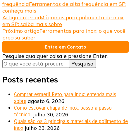
frequência
Ferramentas de alta frequência em SP:
conheça mais
Navegação
Artigo anterior
Máquinas para polimento de inox
em SP: saiba mais sobre
de
Próximo artigo
Ferramentas para inox: o que você
post
precisa saber
Entre em Contato
Procurando
Pesquise qualquer coisa e pressione Enter.
algo?
Posts recentes
Comprar esmeril Reto para Inox: entenda mais
agosto 6, 2026
sobre
Como escovar chapa de inox: passo a passo
julho 30, 2026
técnico
Quais são os 3 principais materiais de polimento de
julho 23, 2026
inox