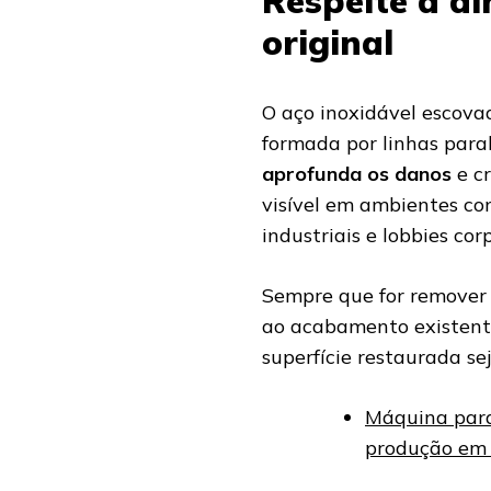
Respeite a d
original
O aço inoxidável escova
formada por linhas para
aprofunda os danos
e cr
visível em ambientes com
industriais e lobbies cor
Sempre que for remover 
ao acabamento existente
superfície restaurada se
Máquina para
produção em 