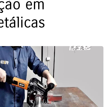
ação em
etálicas