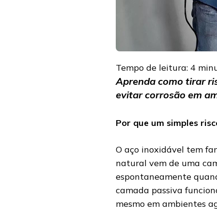
OXIDAÇÃO
EM
SUPERFÍCIES
METÁLICAS
Tempo de leitura:
4
min
Aprenda como tirar ri
evitar corrosão em amb
Por que um simples risc
O aço inoxidável tem fam
natural vem de uma cam
espontaneamente quando
camada passiva funcion
mesmo em ambientes agr