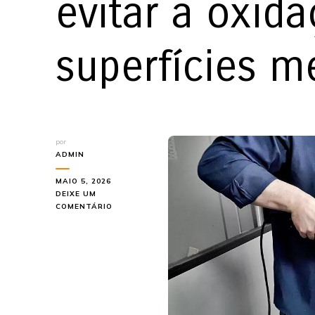
evitar a oxid
superfícies m
por
ADMIN
MAIO 5, 2026
DEIXE UM
EM
COMENTÁRIO
COMO
TIRAR
RISCOS
DE
INOX
E
EVITAR
A