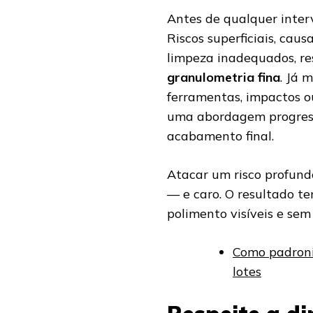
Antes de qualquer interve
Riscos superficiais, cau
limpeza inadequados, r
granulometria fina
. Já 
ferramentas, impactos 
uma abordagem progressi
acabamento final.
Atacar um risco profund
— e caro. O resultado te
polimento visíveis e se
Como padroni
lotes