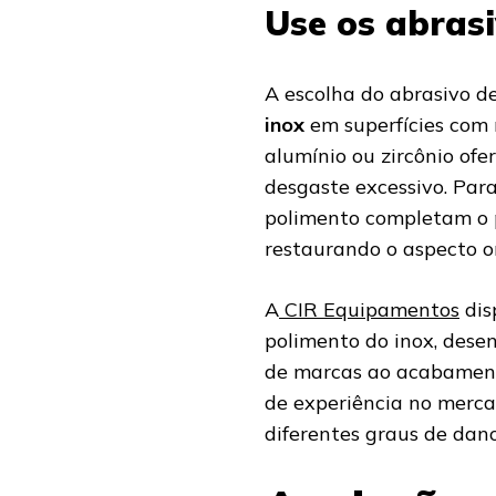
Use os abras
A escolha do abrasivo d
inox
em superfícies com r
alumínio ou zircônio of
desgaste excessivo. Par
polimento completam o p
restaurando o aspecto or
A
CIR Equipamentos
dis
polimento do inox, dese
de marcas ao acabament
de experiência no merca
diferentes graus de dano 