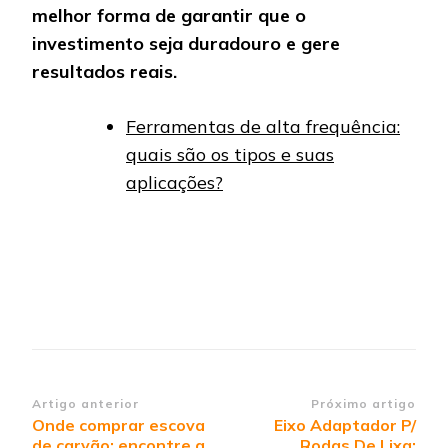
melhor forma de garantir que o
investimento seja duradouro e gere
resultados reais.
Ferramentas de alta frequência:
quais são os tipos e suas
aplicações?
Navegação
Artigo anterior
Próximo artigo
Onde comprar escova
Eixo Adaptador P/
de
de carvão: encontre a
Rodas De Lixa: