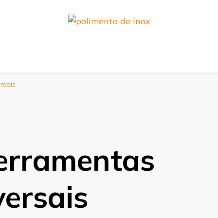
rsais
Ferramentas
versais