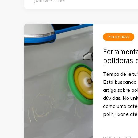
JANEIRO 10, 2025
POLIDORAS
Ferramenta
polidoras 
Tempo de leitur
Está buscando p
artigo sobre po
dúvidas. No uni
como uma categ
polir, lixar e a
MARÇO 7, 2024